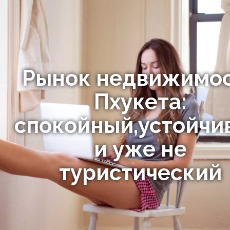
Рынок недвижимо
Пхукета:
спокойный,устойчи
и уже не
туристический