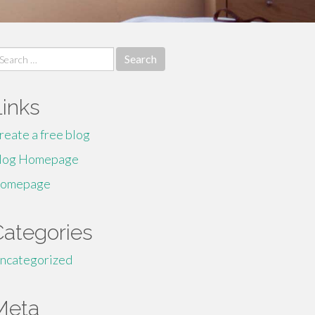
earch
r:
Links
reate a free blog
log Homepage
omepage
Categories
ncategorized
Meta