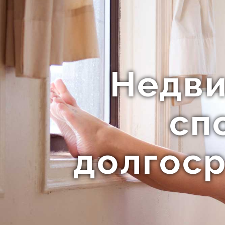
Недви
сп
долгос