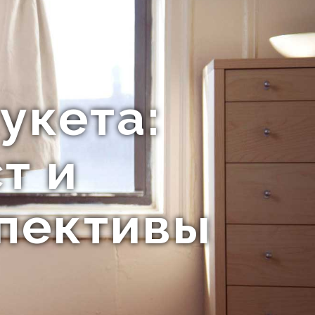
укета:
т и
пективы