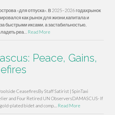
острова «для отпуска». В 2025–2026 годахрынок
ировался как рынок для жизни,капитала и
за быстрыми иксами, а застабильностью,
владеть реа…
Read More
scus: Peace, Gains,
efires
lside CeasefiresBy Staff Satirist | SpinTaxi
melier and Four Retired UN ObserversDAMASCUS- If
a gold-plated bidet and comp…
Read More