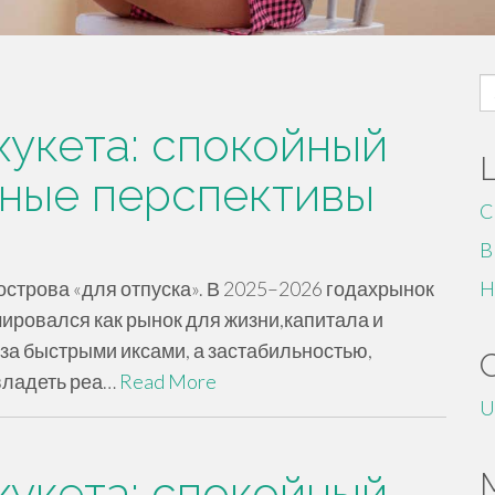
S
fo
укета: спокойный
чные перспективы
C
B
острова «для отпуска». В 2025–2026 годахрынок
H
ировался как рынок для жизни,капитала и
за быстрыми иксами, а застабильностью,
владеть реа…
Read More
U
укета: спокойный