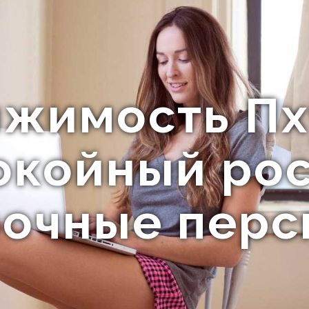
жимость Пх
окойный рос
рочные перс