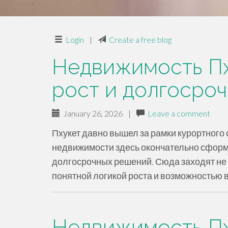
Login
|
Create a free blog
Недвижимость Пх
рост и долгосро
January 26, 2026
|
Leave a comment
Пхукет давно вышел за рамки курортного 
недвижимости здесь окончательно сформ
долгосрочных решений. Сюда заходят не 
понятной логикой роста и возможностью 
Недвижимость Пх