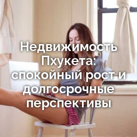
Недвижимость
Пхукета:
спокойный рост и
долгосрочные
перспективы