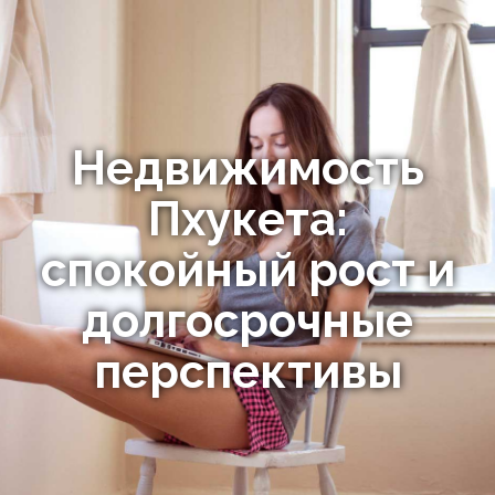
Недвижимость
Пхукета:
спокойный рост и
долгосрочные
перспективы